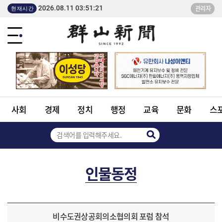
2026.08.11 03:51:21
관리자
현재시간
사회
경제
정치
행정
교육
문화
스
인물동정
비수도권상공회의소협의회 포럼 참석