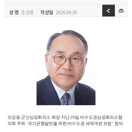
성 명
조성용
작성일
2026.04.30
조성용 군산상공회의소 회장 지난
29
일 비수도권상공회의소협
의회 주최
‘
국가균형발전을 위한 비수도권 세제개편 포럼
’
참석
.