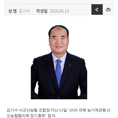
성 명
김기수
작성일
2026.05.13
김기수 서군산농협 조합장 지난
12
일
‘2026
전북 농기계은행 선
도농협협의회 정기총회
’
참석
.