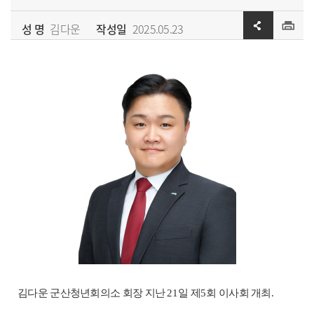
성 명
김다운
작성일
2025.05.23
김다운 군산청년회의소 회장 지난
21
일 제
5
회 이사회 개최
.