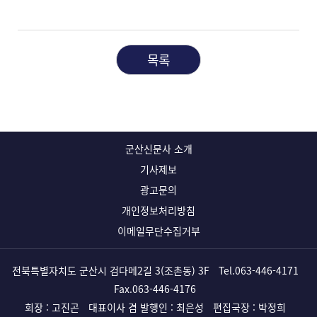
목록
군산신문사 소개
기사제보
광고문의
개인정보처리방침
이메일무단수집거부
전북특별자치도 군산시 검다메2길 3(조촌동) 3F
Tel.
063-446-4171
Fax.063-446-4176
회장 : 고진곤
대표이사 겸 발행인 : 최은성
편집국장 : 박정희