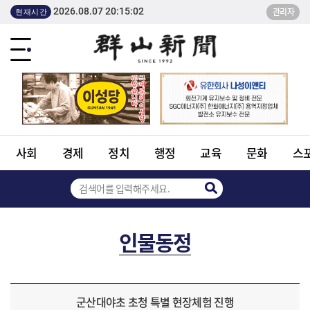
2026.08.07 20:15:02
관리자
현재시간
사회
경제
정치
행정
교육
문화
스
인물동정
군산대야초 초청 특별 현장체험 진행