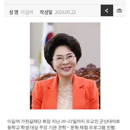
성 명
이길여
작성일
2026.05.22
이길여 가천길재단 회장 지난
20~22
일까지 모교인 군산대야초
등학교 학생 대상 주요 기관 견학
‧
문화 체험 프로그램 진행
.