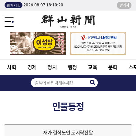
2026.08.07 18:10:20
관리자
현재시간
사회
경제
정치
행정
교육
문화
스
인물동정
재가 결식노인 도시락전달