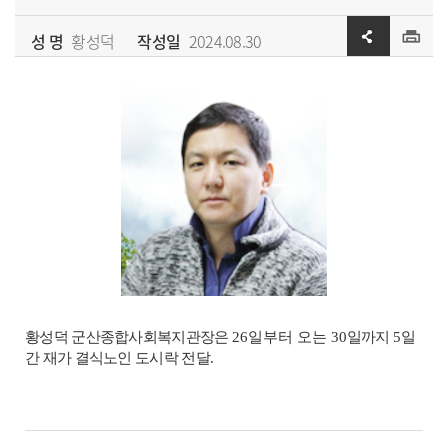
성 명
황성덕
작성일
2024.08.30
황성덕 군산종합사회복지관장은
26일부터 오는 30
일까지
5
일
간 재가 결식노인 도시락 전달
.