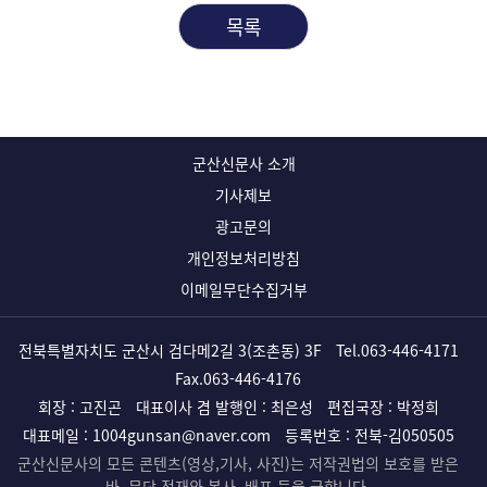
목록
군산신문사 소개
기사제보
광고문의
개인정보처리방침
이메일무단수집거부
전북특별자치도 군산시 검다메2길 3(조촌동) 3F
Tel.
063-446-4171
Fax.063-446-4176
회장 : 고진곤
대표이사 겸 발행인 : 최은성
편집국장 : 박정희
대표메일 :
1004gunsan@naver.com
등록번호 : 전북-김050505
군산신문사의 모든 콘텐츠(영상,기사, 사진)는 저작권법의 보호를 받은
바, 무단 전재와 복사, 배포 등을 금합니다.