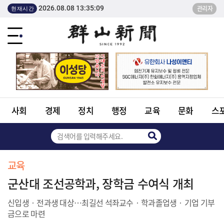
2026.08.08 13:35:09
관리자
현재시간
사회
경제
정치
행정
교육
문화
스
교육
군산대 조선공학과, 장학금 수여식 개최
신입생‧전과생 대상…최길선 석좌교수‧학과졸업생‧기업 기부
금으로 마련