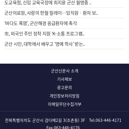
도교육청, 신임 교육국장에 최지윤 군산 월명중 ..
군산의료원, 사랑의 헌혈 릴레이…임직원ㆍ환자 보..
‘바다도 폭염’, 군산해경 응급환자에 촉각
市, 외국인 주민 정착 지원 ‘K-소통 프로그램..
군산 시민, 대학에서 배우고 ‘명예 학사’ 받는..
군산신문사 소개
기사제보
광고문의
개인정보처리방침
이메일무단수집거부
전북특별자치도 군산시 검다메2길 3(조촌동) 3F
Tel.
063-446-4171
Fax.063-446-4176