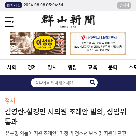
2026.08.08 05:06:54
관리자
현재시간
사회
경제
정치
행정
교육
문화
스
정치
김영란⁃설경민 시의원 조례안 발의, 상임위
통과
'은둔형 외톨이 지원 조례안’⁃‘가정 밖 청소년 보호 및 지원에 관한