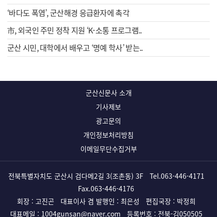
‘바다도 폭염’, 군산해경 응급환자에 촉각
市, 외국인 주민 정착 지원 ‘K-소통 프로그램..
군산 시민, 대학에서 배우고 ‘명예 학사’ 받는..
군산신문사 소개
기사제보
광고문의
개인정보처리방침
이메일무단수집거부
전북특별자치도 군산시 검다메2길 3(조촌동) 3F
Tel.
063-446-4171
Fax.063-446-4176
회장 : 고진곤
대표이사 겸 발행인 : 최은성
편집국장 : 박정희
대표메일 :
1004gunsan@naver.com
등록번호 : 전북-김050505