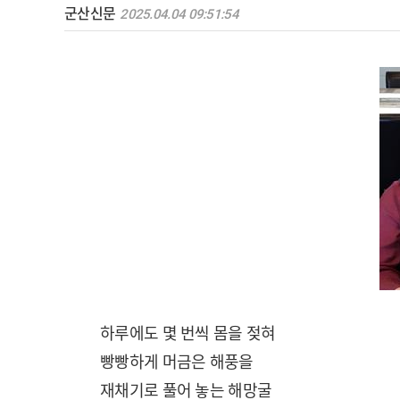
군산신문
2025.04.04 09:51:54
하루에도 몇 번씩 몸을 젖혀
빵빵하게 머금은 해풍을
재채기로 풀어 놓는 해망굴