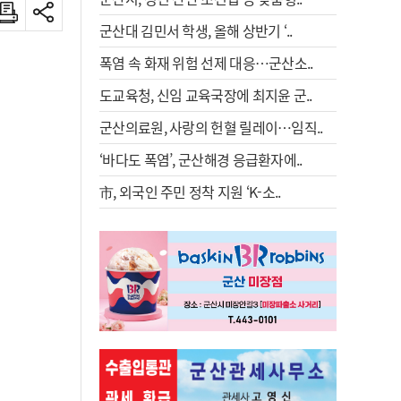
군산대 김민서 학생, 올해 상반기 ‘..
폭염 속 화재 위험 선제 대응…군산소..
도교육청, 신임 교육국장에 최지윤 군..
군산의료원, 사랑의 헌혈 릴레이…임직..
‘바다도 폭염’, 군산해경 응급환자에..
市, 외국인 주민 정착 지원 ‘K-소..