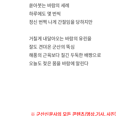
쏟아붓는 바람의 세례
하루에도 몇 번씩
정신 번쩍 나게 간절임을 당하지만
거칠게 내달아오는 바람의 유린을
잘도 견뎌온 군산의 뚝심
해풍의 근육보다 질긴 두둑한 배짱으로
오늘도 젖은 몸을 바람에 말린다
※ 군산신문사의 모든 콘텐츠(영상,기사, 사진