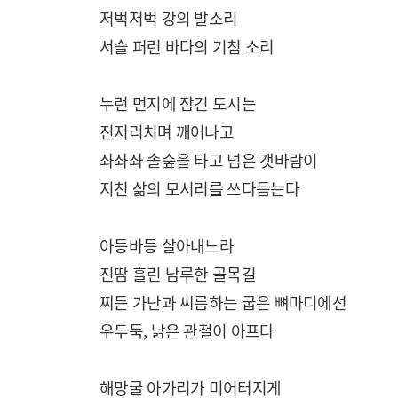
저벅저벅 강의 발소리
서슬 퍼런 바다의 기침 소리
누런 먼지에 잠긴 도시는
진저리치며 깨어나고
솨솨솨 솔숲을 타고 넘은 갯바람이
지친 삶의 모서리를 쓰다듬는다
아등바등 살아내느라
진땀 흘린 남루한 골목길
찌든 가난과 씨름하는 굽은 뼈마디에선
우두둑, 낡은 관절이 아프다
해망굴 아가리가 미어터지게