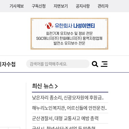
기사제보
구독신청
지면보기
공지사항
관리자
기자수첩
최신 뉴스
낮은자리 종소리, 신광모자원에 후원금..
해누리노인복지관, 어르신들에 안전운전..
군산경찰서, 대형 교통사고 예방 총력
군산시, 청년·산단·조선업 등 맞춤형..