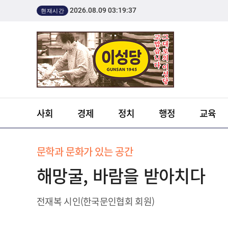
2026.08.09 03:19:37
현재시간
사회
경제
정치
행정
교육
문학과 문화가 있는 공간
해망굴, 바람을 받아치다
전재복 시인(한국문인협회 회원)