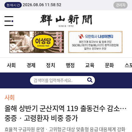
2026.08.06 11:58:52
관리자
현재시간
사회
경제
정치
행정
교육
문화
스
사회
올해 상반기 군산지역 119 출동건수 감소…
중증‧고령환자 비중 증가
효율적 구급자원 운영‧고위험군 대상 맞춤형 응급 대응체계 강화