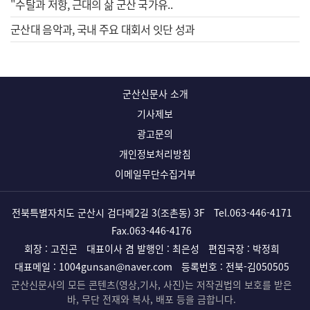
"수탈과 저항, 근대의 삶 군산 국가유..
군산대 음악과, 국내 주요 대회서 잇단 성과
군산신문사 소개
기사제보
광고문의
개인정보처리방침
이메일무단수집거부
전북특별자치도 군산시 검다메2길 3(조촌동) 3F
Tel.
063-446-4171
Fax.063-446-4176
회장 : 고진곤
대표이사 겸 발행인 : 최은성
편집국장 : 박정희
대표메일 :
1004gunsan@naver.com
등록번호 : 전북-김050505
군산신문사의 모든 콘텐츠(영상,기사, 사진)는 저작권법의 보호를 받은
바, 무단 전재와 복사, 배포 등을 금합니다.