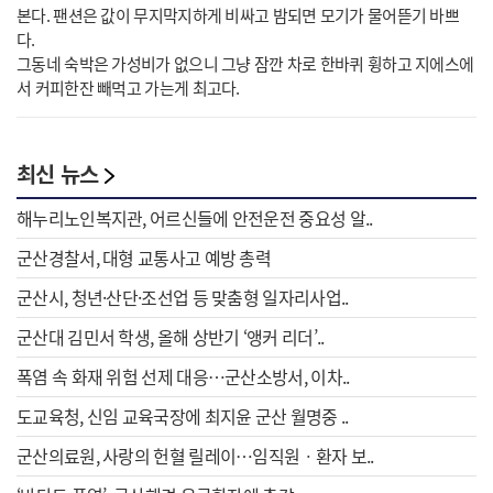
본다. 팬션은 값이 무지막지하게 비싸고 밤되면 모기가 물어뜯기 바쁘
다.
그동네 숙박은 가성비가 없으니 그냥 잠깐 차로 한바퀴 휭하고 지에스에
서 커피한잔 빼먹고 가는게 최고다.
최신 뉴스
해누리노인복지관, 어르신들에 안전운전 중요성 알..
군산경찰서, 대형 교통사고 예방 총력
군산시, 청년·산단·조선업 등 맞춤형 일자리사업..
군산대 김민서 학생, 올해 상반기 ‘앵커 리더’..
폭염 속 화재 위험 선제 대응…군산소방서, 이차..
도교육청, 신임 교육국장에 최지윤 군산 월명중 ..
군산의료원, 사랑의 헌혈 릴레이…임직원ㆍ환자 보..