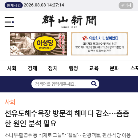
2026.08.08 14:27:14
관리자
현재시간
사회
경제
정치
행정
교육
문화
스
사회
선유도해수욕장 방문객 해마다 감소…촘촘
한 원인 분석 필요
소나무·활엽수 등 식재로 그늘막 ‘절실’…관광객들, 펜션·식당 이용