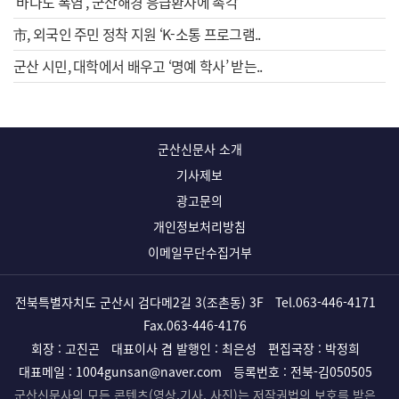
‘바다도 폭염’, 군산해경 응급환자에 촉각
市, 외국인 주민 정착 지원 ‘K-소통 프로그램..
군산 시민, 대학에서 배우고 ‘명예 학사’ 받는..
군산신문사 소개
기사제보
광고문의
개인정보처리방침
이메일무단수집거부
전북특별자치도 군산시 검다메2길 3(조촌동) 3F
Tel.
063-446-4171
Fax.063-446-4176
회장 : 고진곤
대표이사 겸 발행인 : 최은성
편집국장 : 박정희
대표메일 :
1004gunsan@naver.com
등록번호 : 전북-김050505
군산신문사의 모든 콘텐츠(영상,기사, 사진)는 저작권법의 보호를 받은