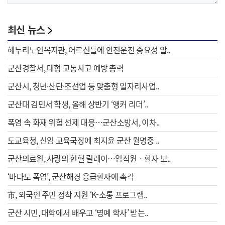
최신 뉴스
해누리노인복지관, 어르신들에 안전운전 중요성 알..
군산경찰서, 대형 교통사고 예방 총력
군산시, 청년·산단·조선업 등 맞춤형 일자리사업..
군산대 김민서 학생, 올해 상반기 ‘앵커 리더’..
폭염 속 화재 위험 선제 대응…군산소방서, 이차..
도교육청, 신임 교육국장에 최지윤 군산 월명중 ..
군산의료원, 사랑의 헌혈 릴레이…임직원ㆍ환자 보..
‘바다도 폭염’, 군산해경 응급환자에 촉각
市, 외국인 주민 정착 지원 ‘K-소통 프로그램..
군산 시민, 대학에서 배우고 ‘명예 학사’ 받는..