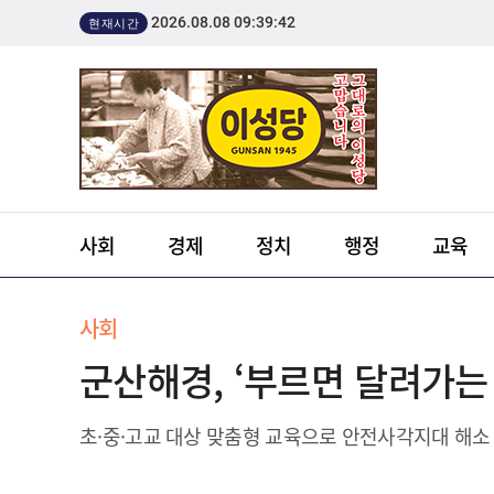
2026.08.08 09:39:42
현재시간
사회
경제
정치
행정
교육
사회
군산해경, ‘부르면 달려가는
초·중·고교 대상 맞춤형 교육으로 안전사각지대 해소