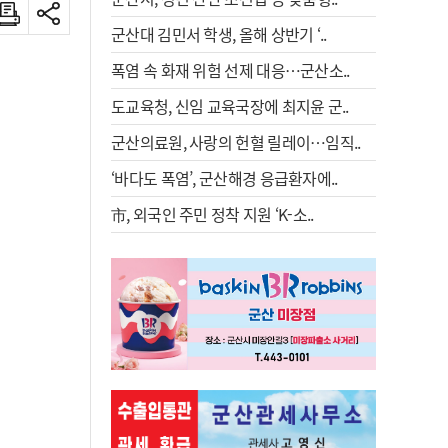
군산대 김민서 학생, 올해 상반기 ‘..
폭염 속 화재 위험 선제 대응…군산소..
도교육청, 신임 교육국장에 최지윤 군..
군산의료원, 사랑의 헌혈 릴레이…임직..
‘바다도 폭염’, 군산해경 응급환자에..
市, 외국인 주민 정착 지원 ‘K-소..