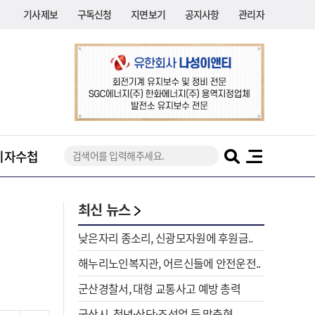
기사제보
구독신청
지면보기
공지사항
관리자
기자수첩
최신 뉴스
낮은자리 종소리, 신광모자원에 후원금..
해누리노인복지관, 어르신들에 안전운전..
군산경찰서, 대형 교통사고 예방 총력
군산시, 청년·산단·조선업 등 맞춤형..