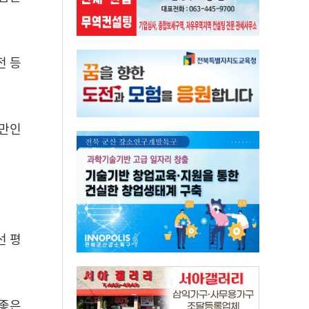
전 등
미만인
선 평
 좋은