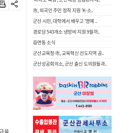
市, 외국인 주민 정착 지원 ‘K-소..
군산 시민, 대학에서 배우고 ‘명예 ..
경로당 543개소 냉방비 지원 9월까..
읍면동 소식
군산교육청·市, 교육혁신 선도지역 공..
군산상공회의소, 군산 출신 도의원들과..
학급을