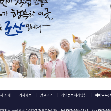
사 소개
기사제보
광고문의
개인정보처리방침
이메일무단
자치도 군산시 검다메2길 3(조촌동) 3F
Tel.
063-446-4171
Fax.063-44