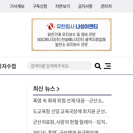
기사제보
구독신청
지면보기
공지사항
관리자
기자수첩
최신 뉴스
폭염 속 화재 위험 선제 대응…군산소..
도교육청 신임 교육국장에 최지윤 군산..
군산의료원, 사랑의 헌혈 릴레이…임직..
‘바다도 폭염’, 군산해경 응급환자에..