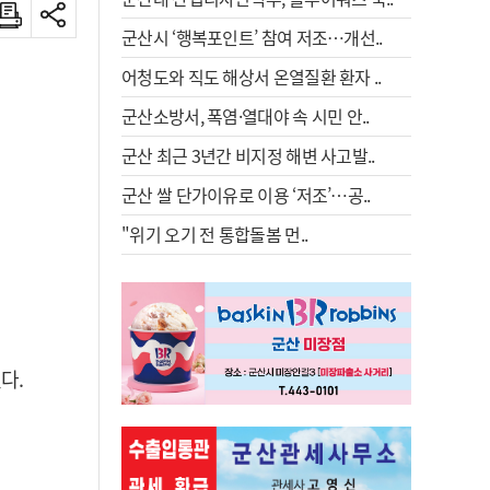
군산시 ‘행복포인트’ 참여 저조…개선..
어청도와 직도 해상서 온열질환 환자 ..
군산소방서, 폭염·열대야 속 시민 안..
군산 최근 3년간 비지정 해변 사고발..
군산 쌀 단가이유로 이용 ‘저조’…공..
"위기 오기 전 통합돌봄 먼..
다.