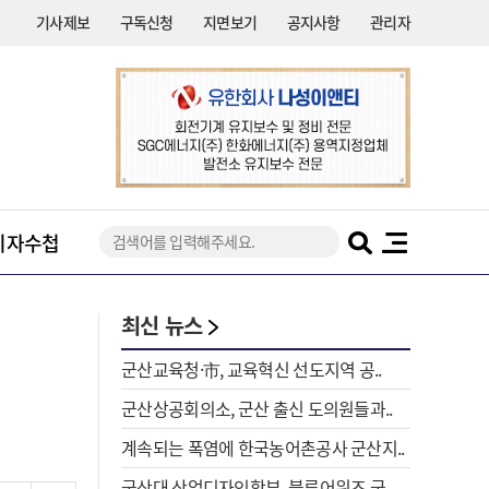
기사제보
구독신청
지면보기
공지사항
관리자
기자수첩
최신 뉴스
군산교육청·市, 교육혁신 선도지역 공..
군산상공회의소, 군산 출신 도의원들과..
계속되는 폭염에 한국농어촌공사 군산지..
군산대 산업디자인학부, 블루어워즈 국..