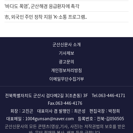
‘바다도 폭염’, 군산해경 응급환자에 촉각
市, 외국인 주민 정착 지원 ‘K-소통 프로그램..
군산신문사 소개
기사제보
광고문의
개인정보처리방침
이메일무단수집거부
전북특별자치도 군산시 검다메2길 3(조촌동) 3F
Tel.
063-446-4171
Fax.063-446-4176
회장 : 고진곤
대표이사 겸 발행인 : 최은성
편집국장 : 박정희
대표메일 :
1004gunsan@naver.com
등록번호 : 전북-김050505
군산신문사의 모든 콘텐츠(영상,기사, 사진)는 저작권법의 보호를 받은
바, 무단 전재와 복사, 배포 등을 금합니다.