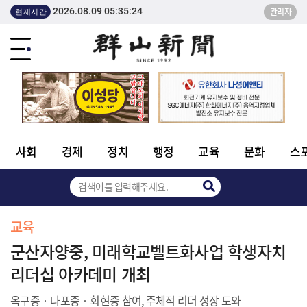
2026.08.09 05:35:24
관리자
현재시간
사회
경제
정치
행정
교육
문화
스
교육
군산자양중, 미래학교벨트화사업 학생자치
리더십 아카데미 개최
옥구중‧나포중‧회현중 참여, 주체적 리더 성장 도와