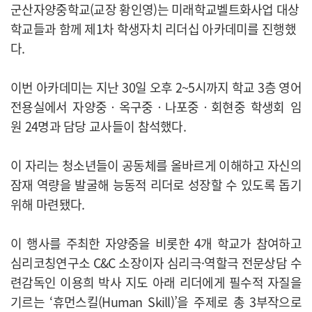
군산자양중학교(교장 황인영)는 미래학교벨트화사업 대상
학교들과 함께 제1차 학생자치 리더십 아카데미를 진행했
다.
이번 아카데미는 지난 30일 오후 2~5시까지 학교 3층 영어
전용실에서 자양중‧옥구중‧나포중‧회현중 학생회 임
원 24명과 담당 교사들이 참석했다.
이 자리는 청소년들이 공동체를 올바르게 이해하고 자신의
잠재 역량을 발굴해 능동적 리더로 성장할 수 있도록 돕기
위해 마련됐다.
이 행사를 주최한 자양중을 비롯한 4개 학교가 참여하고
심리코칭연구소 C&C 소장이자 심리극·역할극 전문상담 수
련감독인 이용희 박사 지도 아래 리더에게 필수적 자질을
기르는 ‘휴먼스킬(Human Skill)’을 주제로 총 3부작으로