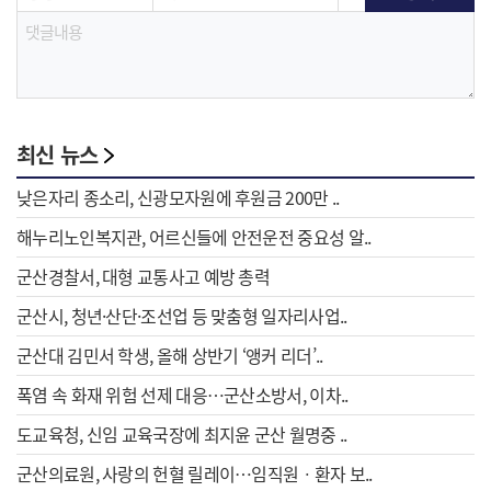
최신 뉴스
낮은자리 종소리, 신광모자원에 후원금 200만 ..
해누리노인복지관, 어르신들에 안전운전 중요성 알..
군산경찰서, 대형 교통사고 예방 총력
군산시, 청년·산단·조선업 등 맞춤형 일자리사업..
군산대 김민서 학생, 올해 상반기 ‘앵커 리더’..
폭염 속 화재 위험 선제 대응…군산소방서, 이차..
도교육청, 신임 교육국장에 최지윤 군산 월명중 ..
군산의료원, 사랑의 헌혈 릴레이…임직원ㆍ환자 보..