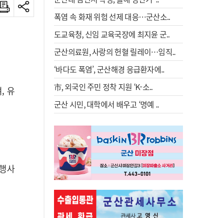
폭염 속 화재 위험 선제 대응…군산소..
도교육청, 신임 교육국장에 최지윤 군..
군산의료원, 사랑의 헌혈 릴레이…임직..
‘바다도 폭염’, 군산해경 응급환자에..
市, 외국인 주민 정착 지원 ‘K-소..
, 유
군산 시민, 대학에서 배우고 ‘명예 ..
 행사