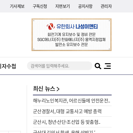
기사제보
구독신청
지면보기
공지사항
관리자
기자수첩
최신 뉴스
해누리노인복지관, 어르신들에 안전운전..
군산경찰서, 대형 교통사고 예방 총력
군산시, 청년·산단·조선업 등 맞춤형..
군산대 김민서 학생, 올해 상반기 ‘..