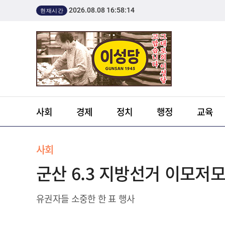
2026.08.08 16:58:14
현재시간
사회
경제
정치
행정
교육
사회
군산 6.3 지방선거 이모저
유권자들 소중한 한 표 행사