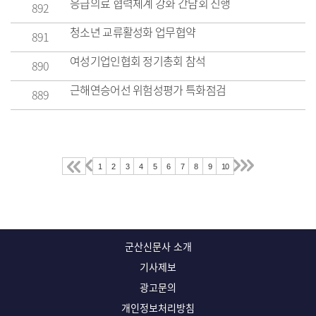
응급의료 협력체계 강화 간담회 진행
892
청소년 교류활성화 업무협약
891
여성기업인협회 정기총회 참석
890
근해연승어선 위험성평가 특화점검
889
1
2
3
4
5
6
7
8
9
10
군산신문사 소개
기사제보
광고문의
개인정보처리방침