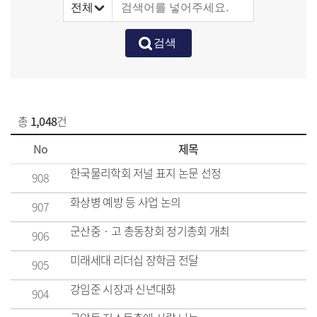
총
1,048
건
No
제목
한국물리학회 저널 표지 논문 선정
908
화상병 예방 등 사업 논의
907
군산중‧고 총동창회 정기총회 개최
906
미래세대 리더십 장학금 전달
905
강임준 시장과 신년대화
904