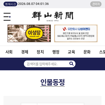
2026.08.07 04:01:36
관리자
현재시간
사회
경제
정치
행정
교육
문화
스
인물동정