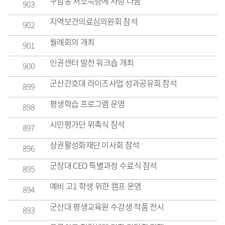
구암동 저소득층에 사랑 나눔
903
지역보건의료심의원회 참석
902
월례회의 개최
901
인권센터 발전 워크숍 개최
900
군산간호대 라이즈사업 성과공유회 참석
899
평생학습 프로그램 운영
898
시민평가단 위촉식 참석
897
상권활성화재단 이사회 참석
896
군장대 CEO 특별과정 수료식 참석
895
예비 고1 학생 위한 캠프 운영
894
군산대 평생교육원 수강생 작품 전시
893